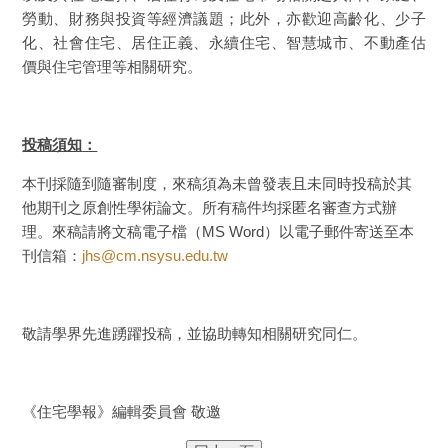
勞動、財務與投資等經濟議題；此外，亦歡迎高齡化、少子
化、社會住宅、居住正義、永續住宅、智慧城市、不動產估
價與住宅管理等相關研究。
投稿須知
：
本刊採隨到隨審制度，來稿須為未曾發表且未同時投稿於其
他期刊之原創性學術論文。所有稿件均採匿名審查方式辦
理。來稿請將文稿電子檔（MS Word）以電子郵件寄送至本
刊信箱：
jhs@cm.nsysu.edu.tw
敬請學界先進踴躍投稿，並協助轉知相關研究同仁。
《住宅學報》編輯委員會 敬邀