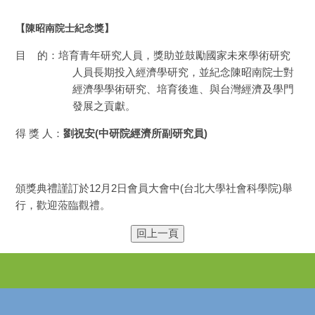
【陳昭南院士紀念獎】
目
的：培育青年研究人員，獎助並鼓勵國家未來學術研究
人員長期投入經濟學研究，並紀念陳昭南院士對
經濟學學術研究、培育後進、與台灣經濟及學門
發展之貢獻。
得 獎 人：
劉祝安
(
中研院經濟所副研究員
)
頒獎典禮謹訂於
12
月
2
日會員大會中
(
台北大學社會科學院
)
舉
行，歡迎蒞臨觀禮。