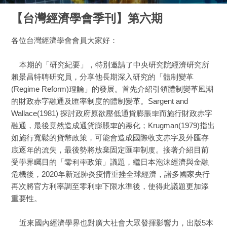
【台灣經濟學會季刊】第六期
各位台灣經濟學會會員大家好：
本期的「研究紀要」，特別邀請了中央研究院經濟研究所
賴景昌特聘研究員，分享他長期深入研究的「體制變革
(Regime Reform)理論」的發展。首先介紹引領體制變革風潮
的財政赤字融通及匯率制度的體制變革。Sargent and
Wallace(1981) 探討政府原欲壓低通貨膨脹率而施行財政赤字
融通，最後竟然造成通貨膨脹率的惡化；Krugman(1979)指出
如施行寬鬆的貨幣政策，可能會造成國際收支赤字及外匯存
底逐年的流失，最後勢將放棄固定匯率制度。接著介紹目前
受學界矚目的「零利率政策」議題，繼日本泡沫經濟與金融
危機後，2020年新冠肺炎疫情重挫全球經濟，諸多國家央行
再次將官方利率調至零利率下限水準後，使得此議題更加添
重要性。
近來國內經濟學界也對廣大社會大眾發揮影響力，出版5本