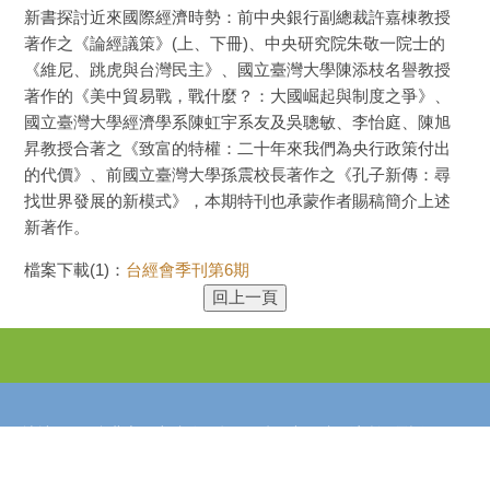
新書探討近來國際經濟時勢：前中央銀行副總裁許嘉棟教授
著作之《論經議策》(上、下冊)、中央研究院朱敬一院士的
《維尼、跳虎與台灣民主》、國立臺灣大學陳添枝名譽教授
著作的《美中貿易戰，戰什麼？：大國崛起與制度之爭》、
國立臺灣大學經濟學系陳虹宇系友及吳聰敏、李怡庭、陳旭
昇教授合著之《致富的特權：二十年來我們為央行政策付出
的代價》、前國立臺灣大學孫震校長著作之《孔子新傳：尋
找世界發展的新模式》，本期特刊也承蒙作者賜稿簡介上述
新著作。
檔案下載(1)：
台經會季刊第6期
地址：115台北市研究院路二段128號 中研院經濟所 / 電話：
(02)2782-2791 轉 633 / 傳真：(02)2785-3946 / E-Mail：
tea@econ.sinica.edu.tw