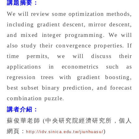
講題摘要：
We will review some optimization methods,
including gradient descent, mirror descent,
and mixed integer programming. We will
also study their convergence properties. If
time permits, we will discuss their
applications in econometrics such as
regression trees with gradient boosting,
best subset binary prediction, and forecast
combination puzzle.
講者介紹：
蘇俊華老師
(
中央研究院經濟研究所，個人
網頁：
)
http://idv.sinica.edu.tw/jiunhuasu/