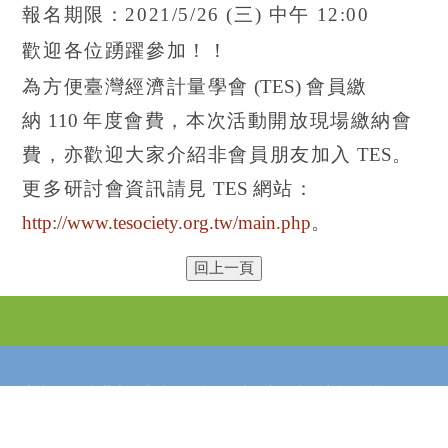
報名期限：
2021/5/26 (
三
)
中午
12:00
歡迎各位踴躍參加！！
為方便臺灣經濟計量學會
(TES)
會員繳
納
110
年度會費，本次活動開放現場繳納會
費，亦歡迎大家介紹非會員朋友加入
TES
。
更多研討會資訊請見
TES
網站：
http://www.tesociety.org.tw/main.php
。
地址：115台北市研究院路二段128號 中研院經濟所 / 電話：
(02)2782-2791 轉 633 / 傳真：(02)2785-3946 / E-Mail：
tea@econ.sinica.edu.tw