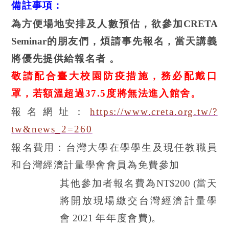
備註事項：
為方便場地安排及人數預估，欲參加
CRETA
Seminar
的朋友們，煩請事先報名，當天講義
將優先提供給報名者 。
敬請配合臺大校園防疫措施，務必配戴口
罩，若額溫超過
37.5
度將無法進入館舍。
報名網址：
https://www.creta.org.tw/?
tw&news_2=260
報名費用：台灣大學在學學生及現任教職員
和台灣經濟計量學會會員為免費參加
其他參加者報名費為
NT$200 (
當天
將開放現場繳交台灣經濟計量學
會
2021
年年度會費
)
。