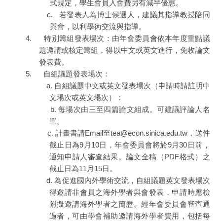
式規定，學生會員入會費另有減半優惠。
c. 若發表人為博士候選人，建議其指導教授陪同
與會，以利學術交流與指導。
4. 特別籌組發表場次：由年會委員會依本年度重點議
題邀請或核定籌組，得以中文或英文進行，免收論文
發表費。
5. 自組議題發表場次：
a. 自組議題中文或英文發表場次（申請時請註明中
文場次或英文場次）：
b. 每場次由三至四篇論文組成。可建議評論人名
單。
c. 計畫書請Email至tea@econ.sinica.edu.tw，送件
截止日為9月10日，年會委員會將於9月30日前，
通知申請人審查結果。論文全稿（PDF格式）之
截止日為11月15日。
d. 為促進國內外學術交流，自組議題英文發表場次
得邀請非會員之海外學者與會發表，申請時應檢
附擬邀請海外學者之簡歷。經年會委員會審查通
過者，可由學會補助邀請海外學者費用，包括每