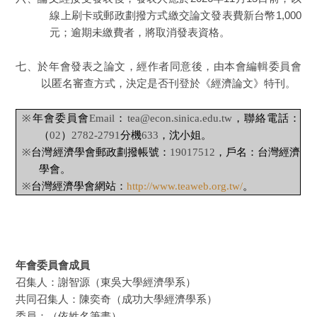
線上刷卡或郵政劃撥方式繳交論文發表費新台幣1,000
元；逾期未繳費者，將取消發表資格。
七、於年會發表之論文，經作者同意後，由本會編輯委員會
以匿名審查方式，決定是否刊登於《經濟論文》特刊。
※
年會委員會
Email
：
tea@econ.sinica.edu.tw
，聯絡電話：
（
02
）
2782-2791
分機
633
，沈小姐。
※
台灣經濟學會郵政劃撥帳號：
19017512
，戶名：台灣經濟
學會。
※
台灣經濟學會網站：
http://www.teaweb.org.tw/
。
年會委員會成員
召集人：謝智源（東吳大學經濟學系）
共同召集人：陳奕奇（成功大學經濟學系）
委員：（依姓名筆畫）