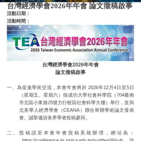
台灣經濟學會2026年年會 論文徵稿啟事
活動日期：
活動時間：
台灣經濟學會
2026
年年會
論文徵稿啟事
一、為促進學術交流，本會年會將於 2026年12月4日至5日
（星期五、星期六）假成功大學社會科學院（704臺南
市北區小東路25號力行校區社會科學大樓）舉行，並與
北美華人經濟學會（CEANA）聯合舉辦學術論文發表
會。誠摯邀請各界學者投稿參與。
二、投稿請至本會年會投稿系統辦理，網址為：
https://conference.iis.sinica.edu.tw/surl/tea26/sub
。論