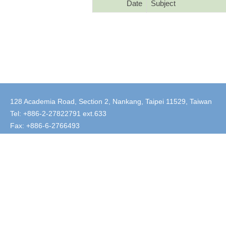
Date
Subject
128 Academia Road, Section 2, Nankang, Taipei 11529, Taiwan
Tel: +886-2-27822791 ext.633
Fax: +886-6-2766493
E-Mail：tea@econ.sinica.edu.tw