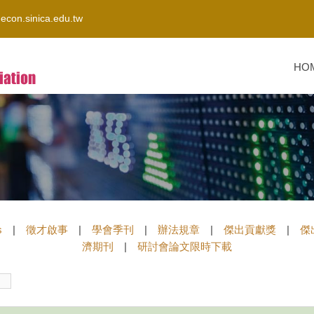
con.sinica.edu.tw
HO
s
|
徵才啟事
|
學會季刊
|
辦法規章
|
傑出貢獻獎
|
傑
濟期刊
|
研討會論文限時下載