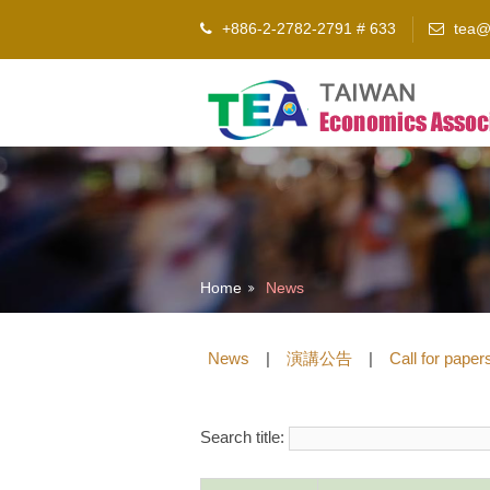
+886-2-2782-2791 # 633
tea@e
Home
News
News
|
演講公告
|
Call for paper
Search title: