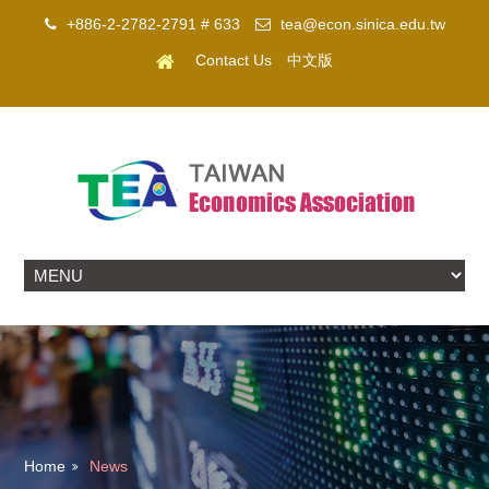
+886-2-2782-2791 # 633
tea@econ.sinica.edu.tw
Contact Us
中文版
Home
News